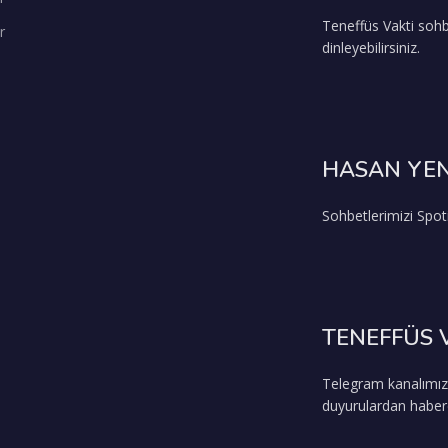
Teneffüs Vakti sohb
r
dinleyebilirsiniz.
HASAN YEN
Sohbetlerimizi Spoti
TENEFFÜS 
Telegram kanalımız
duyurulardan haberda