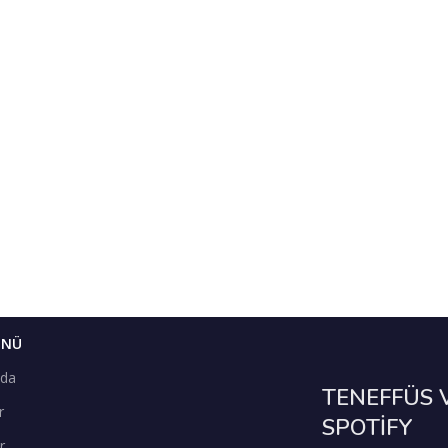
ENÜ
zda
TENEFFÜS 
r
SPOTİFY
r