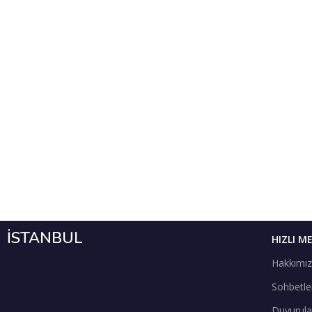
İSTANBUL
HIZLI M
Hakkımı
Sohbetle
Duyurula