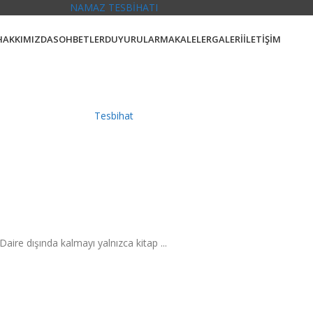
NAMAZ TESBİHATI
HAKKIMIZDA
SOHBETLER
DUYURULAR
MAKALELER
GALERİ
İLETİŞİM
Tesbihat
aire dışında kalmayı yalnızca kitap ...