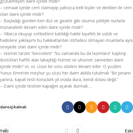
gözükmeyen daire içinde midir?
– cemaat içinde cem olamayıp yalnızca belli kişiler ve denkleri ile cem
olan daire içinde midir?
– Başladığı günden beri düz ve gazete gibi okuma şekliyle nurlarla
münasebeti devam eden daire içinde midir?
– Yıllarca okuyup sohbetlere katıldığı halde kıyafeti ile uslüb ve
hadislere yaklaşımı bu hakikatlardan istifadesi olmayan insanlarla aynı
seviyede olan daire içinde midir?
– Hizmet tarzını “bencelere” “bu zamanda bu da lazımlara” kaptırıp
düstûrları hafife alan lakaytlığı hizmet ve uhuvvet zanneden daire
içinde midir? vs. vs. Uzun bir soru silsilesi devam eder. O yüzden
Yunus Emre’nin meşhur şu sözü her daim akılda tutulmalı “Bir pınarın
yanına, kapalı testi kona,kırk yıl orada dura, kendi dolası değil.”
– Daire içinde testinin kapağını açarak durmalı….
daire
içi
kalmak
Yeni
Eski