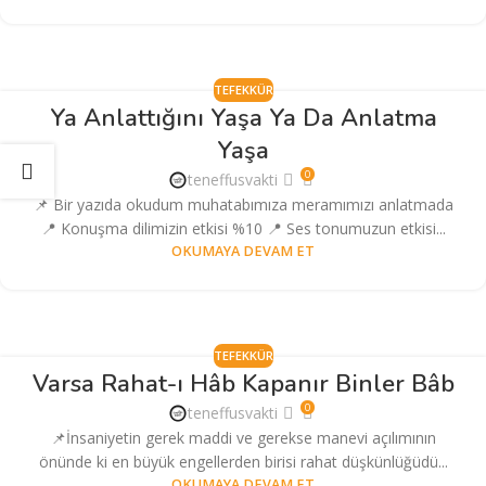
TEFEKKÜR
Ya Anlattığını Yaşa Ya Da Anlatma
Yaşa
0
teneffusvakti
📌 Bir yazıda okudum muhatabımıza meramımızı anlatmada
📍 Konuşma dilimizin etkisi %10 📍 Ses tonumuzun etkisi...
OKUMAYA DEVAM ET
TEFEKKÜR
Varsa Rahat-ı Hâb Kapanır Binler Bâb
0
teneffusvakti
📌İnsaniyetin gerek maddi ve gerekse manevi açılımının
önünde ki en büyük engellerden birisi rahat düşkünlüğüdü...
OKUMAYA DEVAM ET