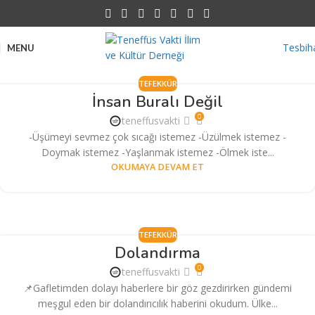
Tesbih
MENU
TEFEKKÜR
İnsan Buralı Değil
0
teneffusvakti
-Üşümeyi sevmez çok sıcağı istemez -Üzülmek istemez -
Doymak istemez -Yaşlanmak istemez -Ölmek iste...
OKUMAYA DEVAM ET
TEFEKKÜR
Dolandırma
0
teneffusvakti
📌Gafletimden dolayı haberlere bir göz gezdirirken gündemi
meşgul eden bir dolandırıcılık haberini okudum. Ülke...