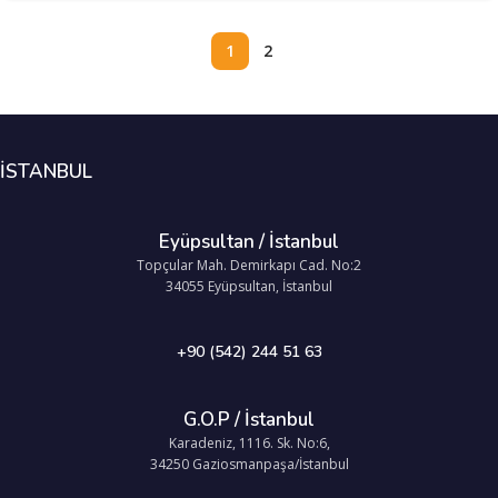
1
2
İSTANBUL
Eyüpsultan / İstanbul
Topçular Mah. Demirkapı Cad. No:2
34055 Eyüpsultan, İstanbul
+90 (542) 244 51 63
G.O.P / İstanbul
Karadeniz, 1116. Sk. No:6,
34250 Gaziosmanpaşa/İstanbul