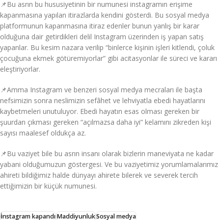
📌Bu asrın bu hususiyetinin bir numunesi instagramın erişime
kapanmasına yapılan itirazlarda kendini gösterdi. Bu sosyal medya
platformunun kapanmasına itiraz edenler bunun yanlış bir karar
olduğuna dair getirdikleri delil Instagram üzerinden iş yapan satış
yapanlar. Bu kesim nazara verilip “binlerce kişinin işleri kitlendi, çoluk
çocuğuna ekmek götüremiyorlar” gibi acitasyonlar ile süreci ve kararı
eleştiriyorlar.
📌Amma Instagram ve benzeri sosyal medya mecraları ile başta
nefsimizin sonra neslimizin sefâhet ve lehviyatla ebedi hayatlarını
kaybetmeleri unutuluyor. Ebedi hayatın esas olması gereken bir
şuurdan çıkması gereken “açılmazsa daha iyi” kelamını zikreden kişi
sayısı maalesef oldukça az.
📌Bu vaziyet bile bu asrın insanı olarak bizlerin maneviyata ne kadar
yabani olduğumuzun göstergesi. Ve bu vaziyetimiz yorumlamalarımız
ahireti bildiğimiz halde dünyayı ahirete bilerek ve severek tercih
ettiğimizin bir küçük numunesi.
İnstagram kapandı
Maddiyunluk
Sosyal medya