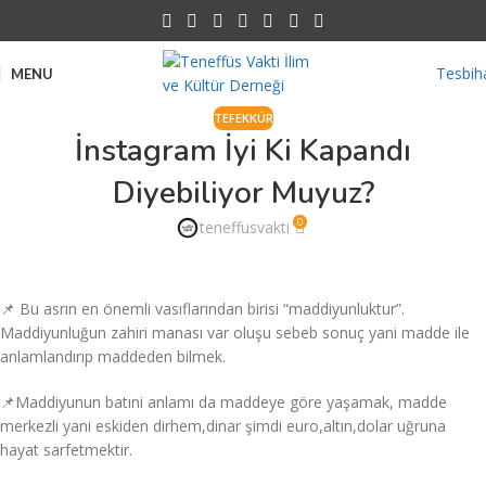
Tesbih
MENU
TEFEKKÜR
İnstagram İyi Ki Kapandı
Diyebiliyor Muyuz?
0
teneffusvakti
📌 Bu asrın en önemli vasıflarından birisi “maddiyunluktur”.
Maddiyunluğun zahiri manası var oluşu sebeb sonuç yani madde ile
anlamlandırıp maddeden bilmek.
📌Maddiyunun batıni anlamı da maddeye göre yaşamak, madde
merkezli yani eskiden dirhem,dinar şimdi euro,altın,dolar uğruna
hayat sarfetmektir.