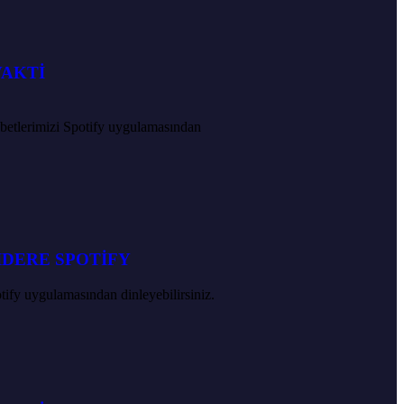
VAKTİ
hbetlerimizi Spotify uygulamasından
İDERE SPOTİFY
tify uygulamasından dinleyebilirsiniz.