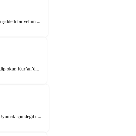
iddetli bir vehim ...
dip okur. Kur’an’d...
umak için değil u...