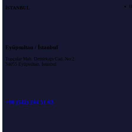
H
İSTANBUL
Eyüpsultan / İstanbul
Topçular Mah. Demirkapı Cad. No:2
34055 Eyüpsultan, İstanbul
+90 (542) 244 51 63