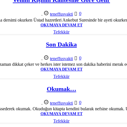
0
.
teneffusvakti
dersimi okurken Üstad hazretleri Ankebut Suresinde bir ayeti okurken ş
OKUMAYA DEVAM ET
Tefekkür
Son Dakika
0
.
teneffusvakti
zaman dikkat çeker ve herkes ister istemez son dakika haberini merak e
OKUMAYA DEVAM ET
Tefekkür
Okumak…
0
.
teneffusvakti
ederek okumak. Okuduğun kitapta kendini bularak nefsine okumak. Uy
OKUMAYA DEVAM ET
Tefekkür