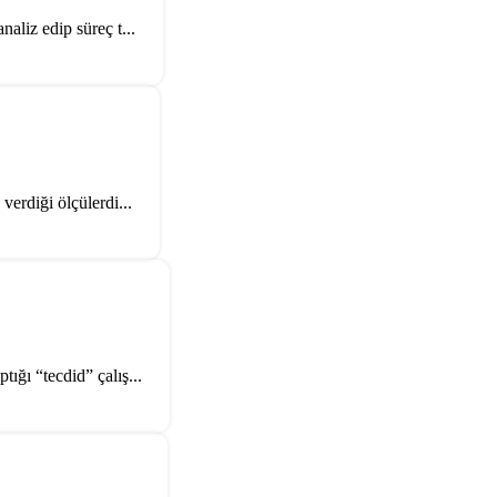
aliz edip süreç t...
verdiği ölçülerdi...
ığı “tecdid” çalış...