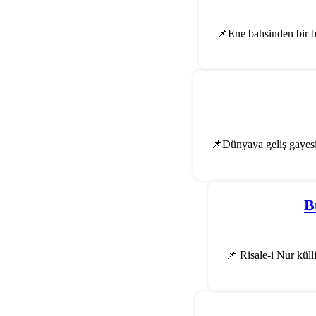
📌Ene bahsinden bir b
📌Dünyaya geliş gayesin
B
📌 Risale-i Nur külli