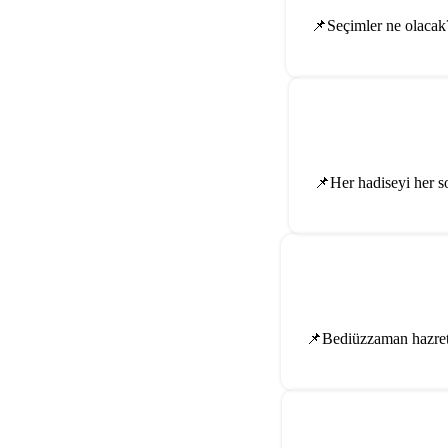
📌Seçimler ne olacak?
📌Her hadiseyi her so
📌Bediüzzaman hazretle