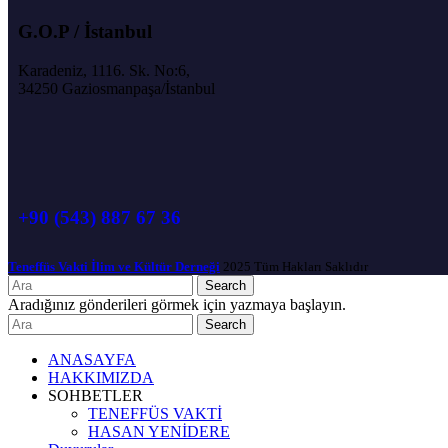
G.O.P / İstanbul
Karadeniz, 1116. Sk. No:6,
34250 Gaziosmanpaşa/İstanbul
+90 (543) 887 67 36
Teneffüs Vakti İlim ve Kültür Derneği
2025 Tüm Hakları Saklıdır
Search
Aradığınız gönderileri görmek için yazmaya başlayın.
Search
ANASAYFA
HAKKIMIZDA
SOHBETLER
TENEFFÜS VAKTİ
HASAN YENİDERE