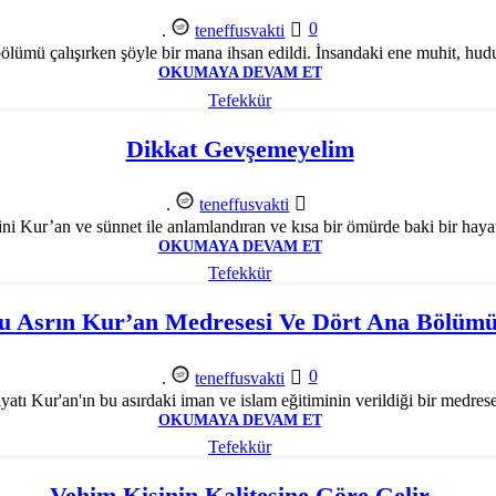
0
.
teneffusvakti
ölümü çalışırken şöyle bir mana ihsan edildi. İnsandaki ene muhit, hud
OKUMAYA DEVAM ET
Tefekkür
Dikkat Gevşemeyelim
.
teneffusvakti
i Kur’an ve sünnet ile anlamlandıran ve kısa bir ömürde baki bir hayat
OKUMAYA DEVAM ET
Tefekkür
u Asrın Kur’an Medresesi Ve Dört Ana Bölüm
0
.
teneffusvakti
yatı Kur'an'ın bu asırdaki iman ve islam eğitiminin verildiği bir medrese 
OKUMAYA DEVAM ET
Tefekkür
Vehim Kişinin Kalitesine Göre Gelir