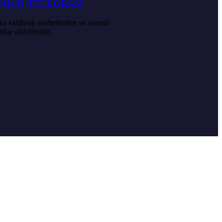
VAKTİ TELEGRAM
a katılarak sohbetlerden ve önemli
dar olabilirsiniz.