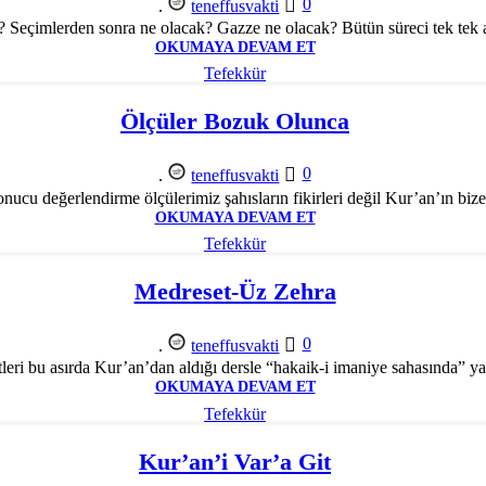
0
.
teneffusvakti
 Seçimlerden sonra ne olacak? Gazze ne olacak? Bütün süreci tek tek an
OKUMAYA DEVAM ET
Tefekkür
Ölçüler Bozuk Olunca
0
.
teneffusvakti
nucu değerlendirme ölçülerimiz şahısların fikirleri değil Kur’an’ın bize 
OKUMAYA DEVAM ET
Tefekkür
Medreset-Üz Zehra
0
.
teneffusvakti
ri bu asırda Kur’an’dan aldığı dersle “hakaik-i imaniye sahasında” yapt
OKUMAYA DEVAM ET
Tefekkür
Kur’an’i Var’a Git