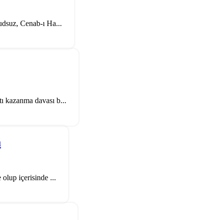
udsuz, Cenab-ı Ha...
ı kazanma davası b...
ü
olup içerisinde ...