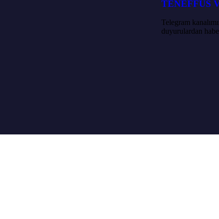
TENEFFÜS 
Telegram kanalımız
duyurulardan haber