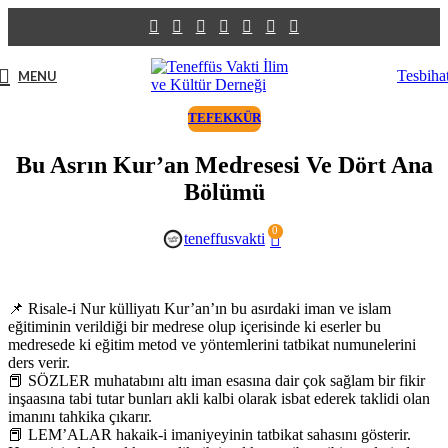
Tesbiha
MENU
TEFEKKÜR
Bu Asrın Kur’an Medresesi Ve Dört Ana
Bölümü
0
teneffusvakti
📌 Risale-i Nur külliyatı Kur’an’ın bu asırdaki iman ve islam
eğitiminin verildiği bir medrese olup içerisinde ki eserler bu
medresede ki eğitim metod ve yöntemlerini tatbikat numunelerini
ders verir.
📕 SÖZLER muhatabını altı iman esasına dair çok sağlam bir fikir
inşaasına tabi tutar bunları akli kalbi olarak isbat ederek taklidi olan
imanını tahkika çıkarır.
📕 LEM’ALAR hakaik-i imaniyeyinin tatbikat sahasını gösterir.