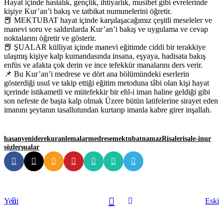
Hayat içinde hastalık, gençlik, ihtiyarlık, musibet gibi evrelerinde
kişiye Kur’an’i bakış ve tatbikat numunelerini öğretir.
📕 MEKTUBAT hayat içinde karşılaşacağımız çeşitli meseleler ve
manevi soru ve saldırılarda Kur’an’i bakış ve uygulama ve cevap
noktalarını öğretir ve gösterir.
📕 ŞUALAR külliyat içinde manevi eğitimde ciddi bir terakkiye
ulaşmış kişiye kalp kumandasında insana, eşyaya, hadisata bakış
enfüs ve afakta çok derin ve ince tefekkür manalarını ders verir.
📌 Bu Kur’an’i medrese ve dört ana bölümündeki eserlerin
gösterdiği usul ve takip ettiği eğitim metoduna tâbi olan kişi hayat
içerinde istikametli ve mütefekkir bir ehl-i iman haline geldiği gibi
son nefeste de başta kalp olmak Üzere bütün latifelerine sirayet eden
imanını şeytanın tasallutundan kurtarıp imanla kabre girer inşallah.
hasanyenidere
kuran
lemalar
medrese
mektubat
namaz
Risale
risale-inur
sözler
şualar
Yeni
Eski