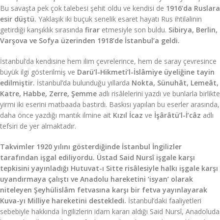
Bu savaşta pek çok talebesi şehit oldu ve kendisi de
1916’da Ruslara
esir düştü.
Yaklaşık iki buçuk senelik esaret hayatı Rus ihtilalinin
getirdiği karışıklık sırasında
firar
etmesiyle son buldu.
Sibirya, Berlin,
Varşova ve Sofya üzerinden 1918’de İstanbul’a geldi.
İstanbul’da kendisine hem ilim çevrelerince, hem de saray çevresince
büyük ilgi gösterilmiş ve
Darü’l-Hikmeti’l-İslâmiye üyeliğine tayin
edilmiştir.
İstanbul’da bulunduğu yıllarda
Nokta, Sünuhât, Lemeât,
Katre, Habbe, Zerre, Şemme
adlı risâlelerini yazdı ve bunlarla birlikte
yirmi iki eserini matbaada bastırdı. Baskısı yapılan bu eserler arasında,
daha önce yazdığı mantık ilmine ait
Kızıl İcaz
ve
İşârâtü’l-İ’câz
adlı
tefsiri de yer almaktadır.
Takvimler 1920 yılını gösterdiğinde İstanbul İngilizler
tarafından işgal ediliyordu. Üstad Said Nursî işgale karşı
tepkisini yayınladığı Hutuvat-ı Sitte risâlesiyle halkı işgale karşı
uyandırmaya çalıştı ve Anadolu hareketini ‘isyan’ olarak
niteleyen Şeyhülislâm fetvasına karşı bir fetva yayınlayarak
Kuva-yı Milliye hareketini destekledi.
İstanbul’daki faaliyetleri
sebebiyle hakkında İngilizlerin idam kararı aldığı Said Nursî, Anadoluda