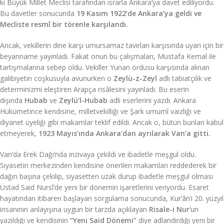
ki Büyük Millet Meclisi tarafından ısrarla Ankara’ya davet ediliyordu.
Bu davetler sonucunda
19 Kasım 1922’de Ankara’ya geldi ve
Mecliste resmî bir törenle karşılandı.
Ancak, vekillerin dine karşı umursamaz tavırları karşısında uyarı için bir
beyanname yayınladı. Fakat onun bu çalışmaları, Mustafa Kemal ile
tartışmalarına sebep oldu. Vekiller Yunan ordusu karşısında alınan
galibiyetin coşkusuyla avunurken o
Zeylü-z-Zeyl
adlı tabiatçılık ve
determinizmi eleştiren Arapça risâlesini yayınladı. Bu eserin
dışında
Hubab
ve
Zeylü’l-Hubab
adlı eserlerini yazdı. Ankara
Hükümetince kendisine, milletvekilliği ve Şark umumî vaizliği ve
diyanet üyeliği gibi makamlar teklif edildi. Ancak o, bütün bunları kabul
etmeyerek,
1923 Mayıs’ında Ankara’dan ayrılarak Van’a gitti.
Van’da Erek Dağı’nda inzivaya çekildi ve ibadetle meşgul oldu.
Siyasetin merkezinden kendisine önerilen makamları reddederek bir
dağın başına çekilip, siyasetten uzak durup ibadetle meşgul olması
Üstad Said Nursî’de yeni bir dönemin işaretlerini veriyordu. Esaret
hayatından itibaren başlayan sorgulama sonucunda, Kur’ân’ı 20. yüzyıl
insanının anlayışına uygun bir tarzda açıklayan
Risale-i Nur
’un
yazıldığı ve kendisinin
“Yeni Said Dönemi”
diye adlandırdığı yeni bir