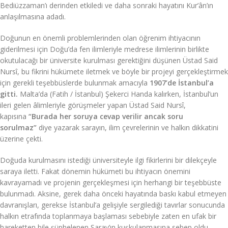
Bediüzzaman’ı derinden etkiledi ve daha sonraki hayatını Kur’ân’ın
anlaşılmasına adadı.
Doğunun en önemli problemlerinden olan öğrenim ihtiyacının
giderilmesi için Doğu’da fen ilimleriyle medrese ilimlerinin birlikte
okutulacağı bir üniversite kurulması gerektiğini düşünen Üstad Said
Nursî, bu fikrini hükümete iletmek ve böyle bir projeyi gerçekleştirmek
için gerekli teşebbüslerde bulunmak amacıyla
1907’de İstanbul’a
gitti.
Malta’da (Fatih / İstanbul) Şekerci Handa kalırken, İstanbul’un
ileri gelen âlimleriyle görüşmeler yapan Üstad Said Nursî,
kapısına
“Burada her soruya cevap verilir ancak soru
sorulmaz”
diye yazarak sarayın, ilim çevrelerinin ve halkın dikkatini
üzerine çekti.
Doğuda kurulmasını istediği üniversiteyle ilgi fikirlerini bir dilekçeyle
saraya iletti. Fakat dönemin hükümeti bu ihtiyacın önemini
kavrayamadı ve projenin gerçekleşmesi için herhangi bir teşebbüste
bulunmadı. Aksine, gerek daha önceki hayatında baskı kabul etmeyen
davranışları, gerekse İstanbul’a gelişiyle sergilediği tavırlar sonucunda
halkın etrafında toplanmaya başlaması sebebiyle zaten en ufak bir
hareketten bile şüphelenen Saray’ın kuşkulanmasına sebep oldu.