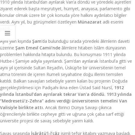
1910 yılında İstanbul’dan ayrılarak Van’a döndü ve yöredeki aşiretleri
ziyaret ederek başta meşrutiyet, hürriyet, anayasa, parlamento gibi
konular olmak üzere bir çok konuda yöre halkını aydınlatıcı bilgiler
verdi. Aynı yıl, bu görüşmeleri özetleyen
Münazarat
adlı eserini
yazdı.
Aynı yılın kışında
Şam
’da bulunduğu sırada yöredeki âlimlerin daveti
üzerine
Şam Emevî Camii’nde
âlimlere hitaben İslâm dünyasının
problemleri hakkında hitapta bulundu. Bu konuşması 1911 yılında
Hutbe-i Şamiye adıyla yayınlandı. Şam’dan ayrılarak İstanbul’a gitti ve
aynı yıl içerisinde Sultan Reşad’ın, Üsküp’te bir üniversitenin temel
atma törenini de içeren Rumeli seyahatine doğu illerini temsilen
katıldı. Balkan savaşları sebebiyle yarım kalan bu projenin Doğuda
gerçekleştirilmesi için Padişahı ikna eden Üstad Said Nursî,
1912
yılında İstanbul’dan ayrılarak tekrar Van’a döndü. 1913 yılında
“Medresetü’z-Zehra” adını verdiği üniversitenin temelini Van
Valisiyle birlikte attı.
Ancak Birinci Dünya Savaşı çıkınca
öğrencileriyle birlikte cepheye gitti ve uğruna çok çaba sarf ettiği
üniversite projesi de savaş sebebiyle yarım kaldı.
Savaş sırasında
İşârâtü’l-İ’câz
isimli tefsir kitabını yazmaya başladı.