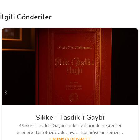
İlgili Gönderiler
Sikke-i Tasdik-i Gaybi
📌Sikke-i Tasdik-i Gaybi nur külliyatı içinde neşredilen
eserlere dair otuzüç adet ayat-ı Kur’an’iyenin remzi i...
OKUMAYA DEVAM ET