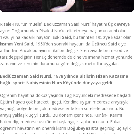
Risale-i Nur’un müellifi Bediüzzaman Said Nursî hayatını
üç devre
ye
ayırır: Doğumundan Risale-i Nur’u telif etmeye başlama tarihi olan
1926 yılına kadarki hayatını
Eski Said,
bu tarihten 1950’ye kadar olan
kısmını
Yeni Said,
1950’den sonraki hayatını da
Üçüncü Said
diye
adlandırır. Ancak bu ayırım fikrî bir değişiklikten ziyade bir metod ve
tarz değişikliğidir. Her üç dönemde de dine ve imana hizmet yönünde
zamanın ve zeminin durumuna göre değişik metodlar uygular.
Bediüzzaman Said Nursî, 1878 yılında Bitlis’in Hizan Kazasına
bağlı İsparit Nahiyesinin Nurs Köyünde dünyaya geldi.
Öğrenim hayatına dokuz yaşında Tağ Köyündeki medresede başladı.
Eğitim hayatı çok hareketli geçti. Kendine uygun medrese arayışıyla
yaşadığı bölgede bir çok medreselerde kısa sürelerle bulundu. Bu
arayış yaklaşık üç yıl sürdü. Bu dönem içerisinde, Kur’ân-ı Kerimi
hatmedip, medrese usulünün başlangıç kitaplarını okudu. Fakat
öğrenim hayatının en önemli kısmı
Doğubeyazıt
’ta geçirdiği üç aylık