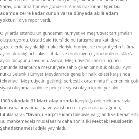
Saray, onu tımarhaneye gönderdi. Ancak doktorlar
“Eğer bu
adamda zerre kadar cünun varsa dünyada akıllı adam
yoktur.”
diye rapor verdi.
O yıllarda İstanbul’un gündemini hürriyet ve meşrutiyet tartışmaları
oluşturuyordu. Üstad Said Nursî de bu tartışmalara katıldı ve
gazetelerde yayınladığı makaleleriyle hürriyet ve meşrutiyetin İslâma
aykırı olmadığını bilakis istibdat ve mutlâkiyetçi yönetimlerin İslâm’a
aykırı olduğunu savundu. Ayrıca, Meşrutiyet’in ilânının üçüncü
gününde İstanbul’da meşrutiyete sahip çıkan bir nutuk okudu. Aynı
nutku Selanik Hürriyet Meydanında geniş bir halk kitlesi karşısında
tekrarladı. Meşrutiyetin getirdiği serbestlik ortamında filizlenen bir çok
siyasî oluşuma katıldı ve pek çok siyasî olayın içinde yer aldı.
1909 yılındaki 31 Mart olaylarında
karışıklığı önlemek amacıyla
konuşmalar yapmasına ve yatıştırıcı rol oynamasına rağmen,
tutuklanarak
“Divan-ı Harp”
te idam talebiyle yargılandı ve beraat etti.
Bu mahkemedeki müdafaasını daha sonra
İki Mektebi Musibetin
Şehadetnamesi
adıyla yayınladı.