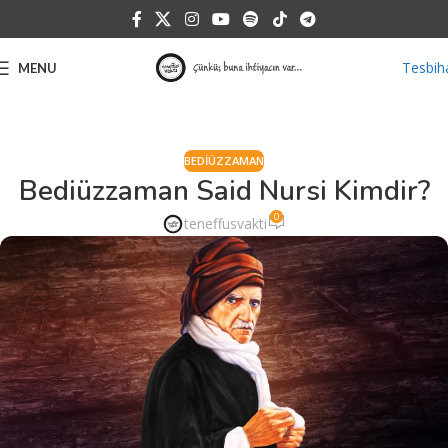
Tesbih
MENU
BEDIÜZZAMAN
Bediüzzaman Said Nursi Kimdir?
0
teneffusvakti