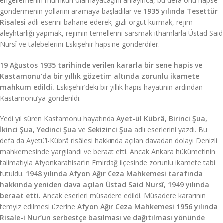
engellemenin mümkün olamayacağını anlayınca, bu defa onu hapse
göndermenin yollarını aramaya başladılar ve
1935 yılında Tesettür
Risalesi
adlı eserini bahane ederek; gizli örgüt kurmak, rejim
aleyhtarlığı yapmak, rejimin temellerini sarsmak ithamlarla Üstad Said
Nursî ve talebelerini Eskişehir hapsine gönderdiler.
19 Ağustos 1935 tarihinde verilen kararla bir sene hapis ve
Kastamonu’da bir yıllık gözetim altında zorunlu ikamete
mahkum edildi.
Eskişehir’deki bir yıllık hapis hayatının ardından
Kastamonu’ya gönderildi.
Yedi yıl süren Kastamonu hayatında
Ayet-ül Kübrâ, Birinci Şua,
İkinci Şua, Yedinci Şua
ve
Sekizinci Şua
adlı eserlerini yazdı. Bu
defa da Ayetü’l-Kübrâ risâlesi hakkında açılan davadan dolayı Denizli
mahkemesinde yargılandı ve beraat etti. Ancak Ankara hükümetinin
talimatıyla Afyonkarahisar’ın Emirdağ ilçesinde zorunlu ikamete tabi
tutuldu.
1948 yılında Afyon Ağır Ceza Mahkemesi tarafında
hakkında yeniden dava açılan Üstad Said Nursî, 1949 yılında
beraat etti.
Ancak eserleri müsadere edildi. Müsadere kararının
temyiz edilmesi üzerine
Afyon Ağır Ceza Mahkemesi 1956 yılında
Risale-i Nur’un serbestçe basılması ve dağıtılması yönünde