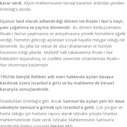
karar verdi.
Afyon mahkemesinin beraat kararının ardından yeniden
Emirdağ’a döndü.
Üçüncü Said olarak adlandırdığı dönem ise Risale-i Nur’u neşir,
yani çoğaltma ve yayma dönemidir.
Bu dönem Bediüzzamanın
Risale-i Nur’un yayılmasına ve anlaşılmasına yönelik hizmetlere ağırlık
verdiği, hizmetin geleceği açısından sosyal hayatla meşgul olduğu bir
dönemdir. Bu yıllar bir nebze de olsa rahatlamanın ve hürriyet
havasının estiği yıllardır. Muhtelif halk tabakalarına Risale-i Nur
hakikatleri duyurulmuş ve özellikle üniversite ortamlarında Risale-i
Nur okunmaya başlamıştır.
1952’de Gençlik Rehberi adlı eseri hakkında açılan davaya
katılmak üzere İstanbul’a gitti ve bu mahkeme de beraat
kararıyla sonuçlandırıldı.
İstanbul’dan Emirdağ’a gitti. Ancak
Samsun’da açılan yeni bir dava
sebebiyle Samsun’a gitmek için İstanbul’a geldi.
Çok yorgun ve
hasta olduğu için hastane raporu alarak istinabe yoluyla İstanbul
mahkemelerinde ifade verdi. İstinabe Mahkemesinin Samsun’a
gönderdiği ifadesi sonunda
beraat etti.