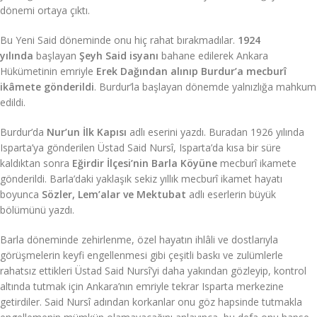
dönemi ortaya çıktı.
Bu Yeni Said döneminde onu hiç rahat bırakmadılar.
1924
yılında
başlayan
Şeyh Said isyanı
bahane edilerek Ankara
Hükümetinin emriyle
Erek Dağından alınıp Burdur’a mecburî
ikâmete gönderildi
. Burdur’la başlayan dönemde yalnızlığa mahkum
edildi.
Burdur’da
Nur’un İlk Kapısı
adlı eserini yazdı. Buradan 1926 yılında
Isparta’ya gönderilen Üstad Said Nursî, Isparta’da kısa bir süre
kaldıktan sonra
Eğirdir İlçesi’nin Barla Köyüne
mecburî ikamete
gönderildi. Barla’daki yaklaşık sekiz yıllık mecburî ikamet hayatı
boyunca
Sözler, Lem’alar ve Mektubat
adlı eserlerin büyük
bölümünü yazdı.
Barla döneminde zehirlenme, özel hayatın ihlâli ve dostlarıyla
görüşmelerin keyfi engellenmesi gibi çeşitli baskı ve zulümlerle
rahatsız ettikleri Üstad Said Nursî’yi daha yakından gözleyip, kontrol
altında tutmak için Ankara’nın emriyle tekrar Isparta merkezine
getirdiler. Said Nursî adından korkanlar onu göz hapsinde tutmakla