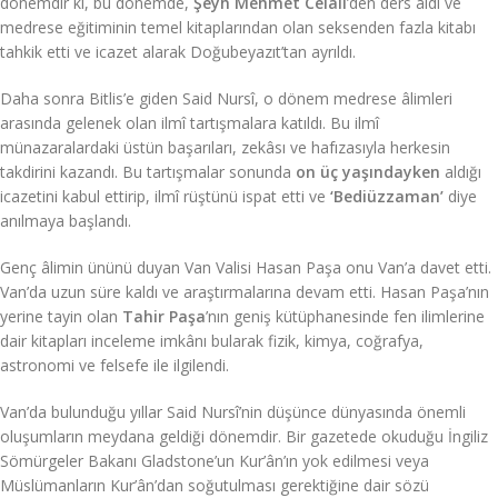
dönemdir ki, bu dönemde,
Şeyh Mehmet Celâlî
’den ders aldı ve
medrese eğitiminin temel kitaplarından olan seksenden fazla kitabı
tahkik etti ve icazet alarak Doğubeyazıt’tan ayrıldı.
Daha sonra Bitlis’e giden Said Nursî, o dönem medrese âlimleri
arasında gelenek olan ilmî tartışmalara katıldı. Bu ilmî
münazaralardaki üstün başarıları, zekâsı ve hafızasıyla herkesin
takdirini kazandı. Bu tartışmalar sonunda
on üç yaşındayken
aldığı
icazetini kabul ettirip, ilmî rüştünü ispat etti ve
‘Bediüzzaman’
diye
anılmaya başlandı.
Genç âlimin ününü duyan Van Valisi Hasan Paşa onu Van’a davet etti.
Van’da uzun süre kaldı ve araştırmalarına devam etti. Hasan Paşa’nın
yerine tayin olan
Tahir Paşa
’nın geniş kütüphanesinde fen ilimlerine
dair kitapları inceleme imkânı bularak fizik, kimya, coğrafya,
astronomi ve felsefe ile ilgilendi.
Van’da bulunduğu yıllar Said Nursî’nin düşünce dünyasında önemli
oluşumların meydana geldiği dönemdir. Bir gazetede okuduğu İngiliz
Sömürgeler Bakanı Gladstone’un Kur’ân’ın yok edilmesi veya
Müslümanların Kur’ân’dan soğutulması gerektiğine dair sözü