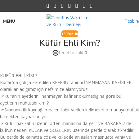
Tesbih
MENU
TEFEKKÜR
Küfür Ehli Kim?
teneffusvakti
0
KÜFÜR EHLİ KİM ?
Kur’an’da çokça zikredilen KEFERU tabirini İNANMAYAN KAFİRLER
olarak anladığımız için nefsimize alamıyoruz.
📌Kur’anın ayetlerini inanmayan kafirler okumadığına göre bu
ayetlerin muhatabı kim ?
📌Sıkıntının ilk kaynağı mealen tabir verilen kelimeleri o manayı mutlak
bilmekten kaynaklanıyor.
📌Küfür hakikatın üzerini örten manasına da gelir ve BAKARA 7 de
küfrün nedeni KULAK ve GÖZLERİN üzerinde perde olarak zikredilir.
Bu perde de kainatta göz ve kulak ile anlaşılan masnuata vahiy ve