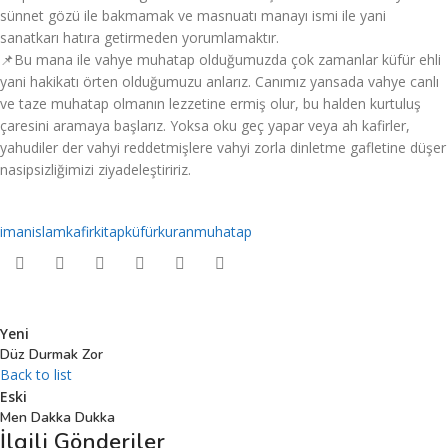
sünnet gözü ile bakmamak ve masnuatı manayı ismi ile yani
sanatkarı hatıra getirmeden yorumlamaktır.
📌Bu mana ile vahye muhatap olduğumuzda çok zamanlar küfür ehli
yani hakikatı örten olduğumuzu anlarız. Canımız yansada vahye canlı
ve taze muhatap olmanın lezzetine ermiş olur, bu halden kurtuluş
çaresini aramaya başlarız. Yoksa oku geç yapar veya ah kafirler,
yahudiler der vahyi reddetmişlere vahyi zorla dinletme gafletine düşer
nasipsizliğimizi ziyadeleştiririz.
iman
islam
kafir
kitap
küfür
kuran
muhatap
Yeni
Düz Durmak Zor
Back to list
Eski
Men Dakka Dukka
İlgili Gönderiler